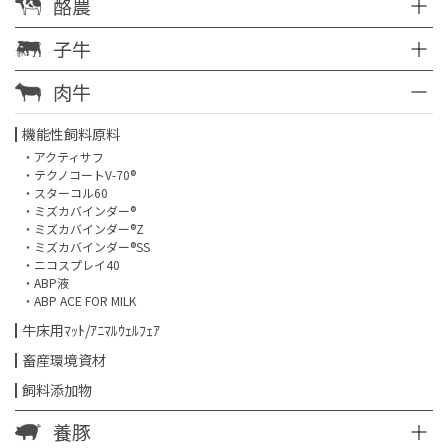
酪農
子牛
肉牛
機能性飼料原料
・アクティサフ
・テクノコートV-70®
・スターコル60
・ミズカバインダー®
・ミズカバインダー®Z
・ミズカバインダー®SS
・ニコスプレイ40
・ABP液
・ABP ACE FOR MILK
牛床用ﾏｯﾄ/ｱﾆﾏﾙｳｪﾙﾌｪｱ
畜産環境資材
飼料添加物
養豚