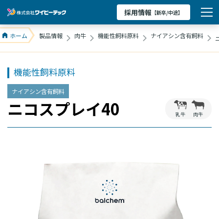
採用情報
【新卒/中途】
ホーム
製品情報
肉牛
機能性飼料原料
ナイアシン含有飼料
機能性飼料原料
ナイアシン含有飼料
ニコスプレイ40
乳牛
肉牛