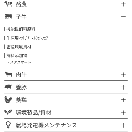
酪農
子牛
機能性飼料原料
牛床用ﾏｯﾄ/ ｱﾆﾏﾙｳｪﾙﾌｪｱ
畜産環境資材
飼料添加物
・メタスマート
肉牛
養豚
養鶏
環境製品/資材
農場発電機メンテナンス