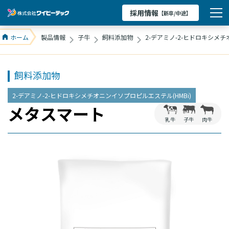
採用情報
【新卒/中途】
ホーム
製品情報
子牛
飼料添加物
2-デアミノ-2-ヒドロキシメチ
飼料添加物
2-デアミノ-2-ヒドロキシメチオニンイソプロピルエステル(HMBi)
メタスマート
乳牛
子牛
肉牛