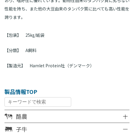
おり、嗜好性に優れています。動物性由来のタンパク質に劣らない
性能を持ち、また他の大豆由来のタンパク質に比べても高い性能を
誇ります。
【包装】
25㎏/紙袋
【分類】
A飼料
【製造元】
Hamlet Protein社（デンマーク）
製品情報TOP
酪農
子牛