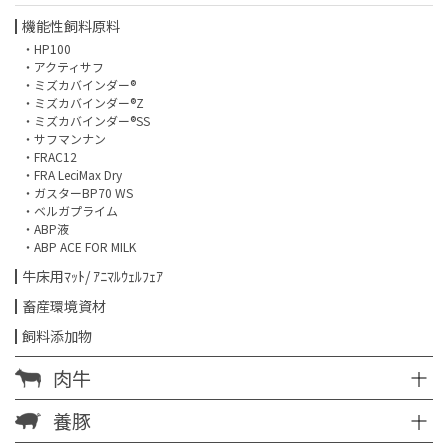
機能性飼料原料
・HP100
・アクティサフ
・ミズカバインダー®
・ミズカバインダー®Z
・ミズカバインダー®SS
・サフマンナン
・FRAC12
・FRA LeciMax Dry
・ガスターBP70 WS
・ベルガプライム
・ABP液
・ABP ACE FOR MILK
牛床用ﾏｯﾄ/ ｱﾆﾏﾙｳｪﾙﾌｪｱ
畜産環境資材
飼料添加物
肉牛
養豚