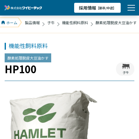
採用情報
【新卒/中途】
ホーム
製品情報
子牛
機能性飼料原料
酵素処理脱皮大豆油かす
機能性飼料原料
酵素処理脱皮大豆油かす
HP100
子牛