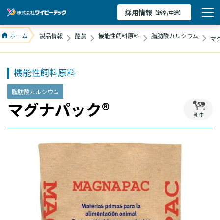
採用情報
【新卒/中途】
ホーム
製品情報
酪農
機能性飼料原料
脂肪酸カルシウム
マ
機能性飼料原料
脂肪酸カルシウム
マグナパック®
乳牛