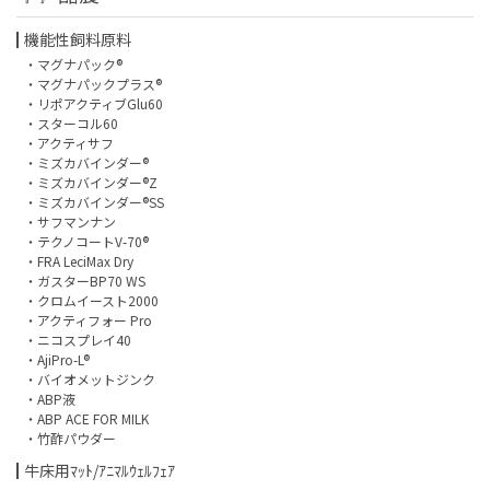
機能性飼料原料
・マグナパック®
・マグナパックプラス®
・リポアクティブGlu60
・スターコル60
・アクティサフ
・ミズカバインダー®
・ミズカバインダー®Z
・ミズカバインダー®SS
・サフマンナン
・テクノコートV-70®
・FRA LeciMax Dry
・ガスターBP70 WS
・クロムイースト2000
・アクティフォー Pro
・ニコスプレイ40
・AjiPro-L®
・バイオメットジンク
・ABP液
・ABP ACE FOR MILK
・竹酢パウダー
牛床用ﾏｯﾄ/ｱﾆﾏﾙｳｪﾙﾌｪｱ