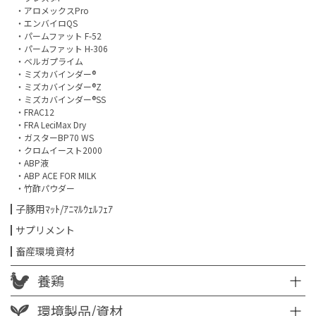
・アロメックスPro
・エンバイロQS
・パームファット F-52
・パームファット H-306
・ベルガプライム
・ミズカバインダー®
・ミズカバインダー®Z
・ミズカバインダー®SS
・FRAC12
・FRA LeciMax Dry
・ガスターBP70 WS
・クロムイースト2000
・ABP液
・ABP ACE FOR MILK
・竹酢パウダー
子豚用ﾏｯﾄ/ｱﾆﾏﾙｳｪﾙﾌｪｱ
サプリメント
畜産環境資材
養鶏
環境製品/資材