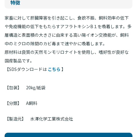
特徴
家畜に対して肝臓障害を引き起こし、食欲不振、飼料効率の低下
や免疫機能の低下をもたらすアフラトキシンB１を吸着します。多
層構造と表面積の大きさに由来する高い陽イオン交換能が、飼料
中のミクロの隙間のカビ毒まで速やかに吸着します。
原材料は良質の天然モンモリロナイトを使用し、嗜好性が良好な
国産製品です。
【SDSダウンロードは
こちら
】
【包装】
20㎏/紙袋
【分類】
A飼料
【製造元】
水澤化学工業株式会社