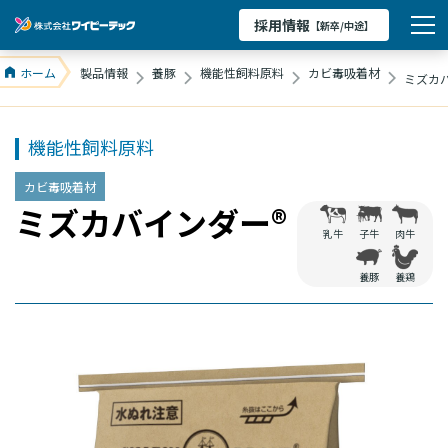
採用情報
【新卒/中途】
ホーム
製品情報
養豚
機能性飼料原料
カビ毒吸着材
ミズカ
機能性飼料原料
カビ毒吸着材
ミズカバインダー®
乳牛
子牛
肉牛
養豚
養鶏