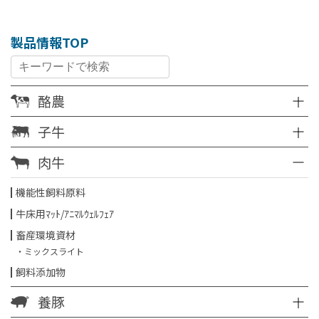
製品情報TOP
酪農
子牛
肉牛
機能性飼料原料
牛床用ﾏｯﾄ/ｱﾆﾏﾙｳｪﾙﾌｪｱ
畜産環境資材
・ミックスライト
飼料添加物
養豚