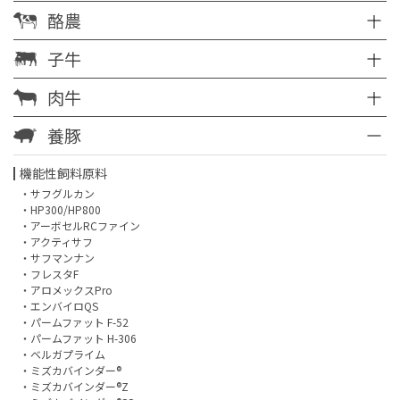
酪農
子牛
肉牛
養豚
機能性飼料原料
・サフグルカン
・HP300/HP800
・アーボセルRCファイン
・アクティサフ
・サフマンナン
・フレスタF
・アロメックスPro
・エンバイロQS
・パームファット F-52
・パームファット H-306
・ベルガプライム
・ミズカバインダー®
・ミズカバインダー®Z