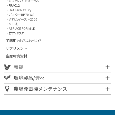
・ミズカバインダー®SS
・FRAC12
・FRA LeciMax Dry
・ガスターBP70 WS
・クロムイースト2000
・ABP液
・ABP ACE FOR MILK
・竹酢パウダー
子豚用ﾏｯﾄ/ｱﾆﾏﾙｳｪﾙﾌｪｱ
サプリメント
畜産環境資材
養鶏
環境製品/資材
農場発電機メンテナンス