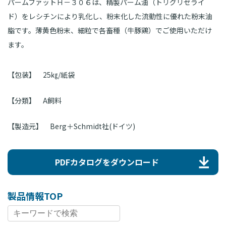
パームファットＨ－３０６は、精製パーム油（トリグリセライ
ド）をレシチンにより乳化し、粉末化した流動性に優れた粉末油
脂です。薄黄色粉末、細粒で各畜種（牛豚鶏）でご使用いただけ
ます。
【包装】
25㎏/紙袋
【分類】
A飼料
【製造元】
Berg＋Schmidt社(ドイツ)
PDFカタログをダウンロード
製品情報TOP