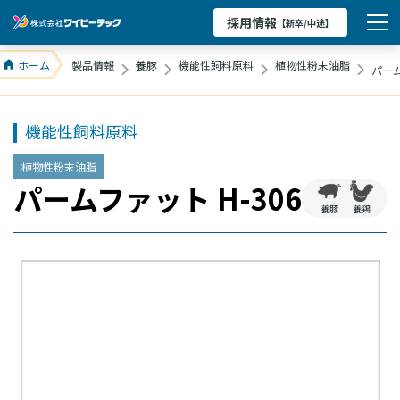
採用情報
【新卒/中途】
ホーム
製品情報
養豚
機能性飼料原料
植物性粉末油脂
パーム
機能性飼料原料
植物性粉末油脂
パームファット H-306
養豚
養鶏