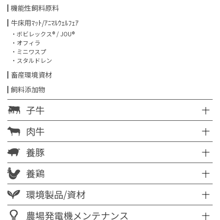
機能性飼料原料
牛床用ﾏｯﾄ/ｱﾆﾏﾙｳｪﾙﾌｪｱ
・ボビレックス® / JOU®
・オフィラ
・ミニワスプ
・スタルドレン
畜産環境資材
飼料添加物
子牛
肉牛
養豚
養鶏
環境製品/資材
農場発電機メンテナンス