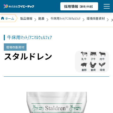
採用情報
【新卒/中途】
ホーム
製品情報
酪農
牛床用ﾏｯﾄ/ｱﾆﾏﾙｳｪﾙﾌｪｱ
環境改善資材
牛床用ﾏｯﾄ/ｱﾆﾏﾙｳｪﾙﾌｪｱ
環境改善資材
スタルドレン
乳牛
子牛
肉牛
養豚
養鶏
環境