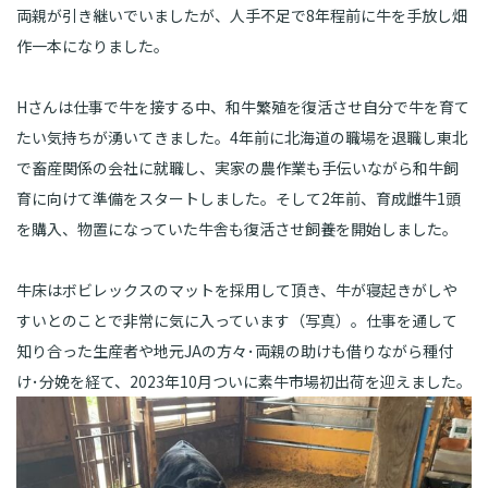
両親が引き継いでいましたが、人手不足で8年程前に牛を手放し畑
作一本になりました。
Hさんは仕事で牛を接する中、和牛繁殖を復活させ自分で牛を育て
たい気持ちが湧いてきました。4年前に北海道の職場を退職し東北
で畜産関係の会社に就職し、実家の農作業も手伝いながら和牛飼
育に向けて準備をスタートしました。そして2年前、育成雌牛1頭
を購入、物置になっていた牛舎も復活させ飼養を開始しました。
牛床はボビレックスのマットを採用して頂き、牛が寝起きがしや
すいとのことで非常に気に入っています（写真）。仕事を通して
知り合った生産者や地元JAの方々･両親の助けも借りながら種付
け･分娩を経て、2023年10月ついに素牛市場初出荷を迎えました。