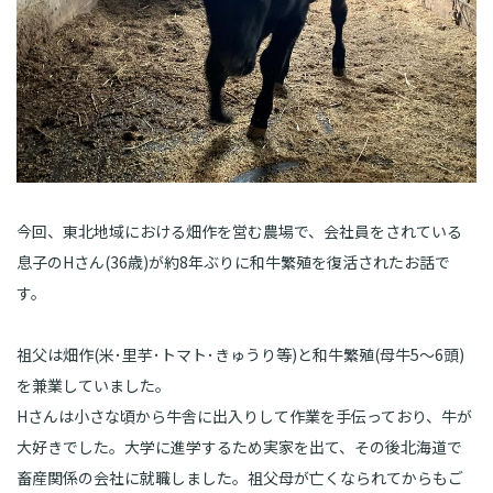
今回、東北地域における畑作を営む農場で、会社員をされている
息子のHさん(36歳)が約8年ぶりに和牛繁殖を復活されたお話で
す。
祖父は畑作(米･里芋･トマト･きゅうり等)と和牛繁殖(母牛5～6頭)
を兼業していました。
Hさんは小さな頃から牛舎に出入りして作業を手伝っており、牛が
大好きでした。大学に進学するため実家を出て、その後北海道で
畜産関係の会社に就職しました。祖父母が亡くなられてからもご