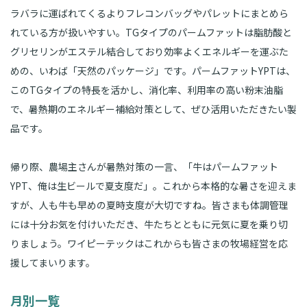
ラバラに運ばれてくるよりフレコンバッグやパレットにまとめら
れている方が扱いやすい。TGタイプのパームファットは脂肪酸と
グリセリンがエステル結合しており効率よくエネルギーを運ぶた
めの、いわば「天然のパッケージ」です。パームファットYPTは、
このTGタイプの特長を活かし、消化率、利用率の高い粉末油脂
で、暑熱期のエネルギー補給対策として、ぜひ活用いただきたい製
品です。
帰り際、農場主さんが暑熱対策の一言、「牛はパームファット
YPT、俺は生ビールで夏支度だ」。これから本格的な暑さを迎えま
すが、人も牛も早めの夏時支度が大切ですね。皆さまも体調管理
には十分お気を付けいただき、牛たちとともに元気に夏を乗り切
りましょう。ワイピーテックはこれからも皆さまの牧場経営を応
援してまいります。
月別一覧