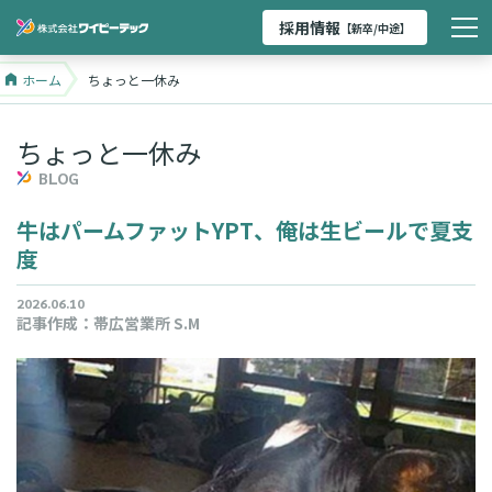
採用情報
【新卒/中途】
ホーム
ちょっと一休み
ちょっと一休み
BLOG
牛はパームファットYPT、俺は生ビールで夏支
度
2026.06.10
記事作成：
帯広営業所 S.M