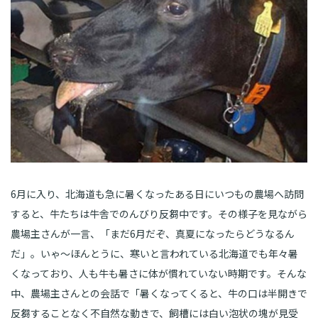
6月に入り、北海道も急に暑くなったある日にいつもの農場へ訪問
すると、牛たちは牛舎でのんびり反芻中です。その様子を見ながら
農場主さんが一言、「まだ6月だぞ、真夏になったらどうなるん
だ」。いゃ～ほんとうに、寒いと言われている北海道でも年々暑
くなっており、人も牛も暑さに体が慣れていない時期です。そんな
中、農場主さんとの会話で「暑くなってくると、牛の口は半開きで
反芻することなく不自然な動きで、飼槽には白い泡状の塊が見受