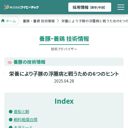
採用情報
【新卒/中途】
ホーム
養豚・養鶏 技術情報
栄養により子豚の浮腫病と戦うための6つ
養豚・養鶏 技術情報
技術アドバイザー
養豚の技術情報
栄養により子豚の浮腫病と戦うための6つのヒント
2025.04.28
Index
亜鉛と銅
飼料粗蛋白質
大豆ミール