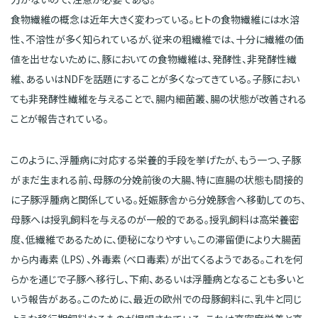
食物繊維の概念は近年大きく変わっている。ヒトの食物繊維には水溶
性、不溶性が多く知られているが、従来の粗繊維では、十分に繊維の価
値を出せないために、豚においての食物繊維は、発酵性、非発酵性繊
維、あるいはNDFを話題にすることが多くなってきている。子豚におい
ても非発酵性繊維を与えることで、腸内細菌叢、腸の状態が改善される
ことが報告されている。
このように、浮腫病に対応する栄養的手段を挙げたが、もう一つ、子豚
がまだ生まれる前、母豚の分娩前後の大腸、特に直腸の状態も間接的
に子豚浮腫病と関係している。妊娠豚舎から分娩豚舎へ移動してのち、
母豚へは授乳飼料を与えるのが一般的である。授乳飼料は高栄養密
度、低繊維であるために、便秘になりやすい。この滞留便により大腸菌
から内毒素（LPS）、外毒素（ベロ毒素）が出てくるようである。これを何
らかを通じで子豚へ移行し、下痢、あるいは浮腫病となることも多いと
いう報告がある。このために、最近の欧州での母豚飼料に、乳牛と同じ