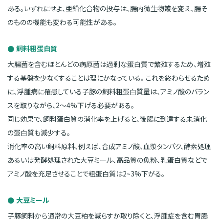
ある。いずれにせよ、亜鉛化合物の投与は、腸内微生物叢を変え、腸そ
のものの機能も変わる可能性がある。
飼料粗蛋白質
大腸菌を含むほとんどの病原菌は過剰な蛋白質で繁殖するため、増殖
する基盤を少なくすることは理にかなっている。 これを終わらせるため
に、浮腫病に罹患している子豚の飼料粗蛋白質量は、アミノ酸のバラン
スを取りながら、2〜4%下げる必要がある。
同じ効果で、飼料蛋白質の消化率を上げると、後腸に到達する未消化
の蛋白質も減少する。
消化率の高い飼料原料、例えば、合成アミノ酸、血漿タンパク、酵素処理
あるいは発酵処理された大豆ミール、高品質の魚粉、乳蛋白質などで
アミノ酸を充足させることで粗蛋白質は2~3%下がる。
大豆ミール
子豚飼料から通常の大豆粕を減らすか取り除くと、浮腫症を含む胃腸