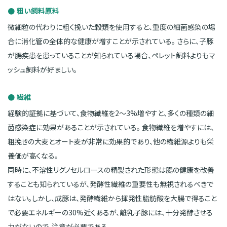
粗い飼料原料
微細粒の代わりに粗く挽いた穀類を使用すると、重度の細菌感染の場
合に消化管の全体的な健康が増すことが示されている。 さらに、子豚
が腸疾患を患っていることが知られている場合、ペレット飼料よりもマ
ッシュ飼料が好ましい。
繊維
経験的証拠に基づいて、食物繊維を2〜3%増やすと、多くの種類の細
菌感染症に効果があることが示されている。 食物繊維を増やすには、
粗挽きの大麦とオート麦が非常に効果的であり、他の繊維源よりも栄
養価が高くなる。
同時に、不溶性リグノセルロースの精製された形態は腸の健康を改善
することも知られているが、発酵性繊維の重要性も無視されるべきで
はない。しかし、成豚は、発酵繊維から揮発性脂肪酸を大腸で得ること
で必要エネルギーの30%近くあるが、離乳子豚には、十分発酵させる
力がないので、注意が必要である。