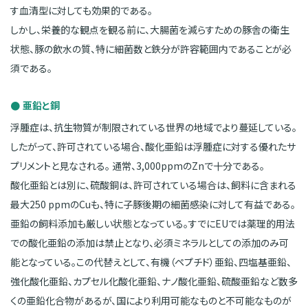
す血清型に対しても効果的である。
しかし、栄養的な観点を観る前に、大腸菌を減らすための豚舎の衛生
状態、豚の飲水の質、特に細菌数と鉄分が許容範囲内であることが必
須である。
亜鉛と銅
浮腫症は、抗生物質が制限されている世界の地域でより蔓延している。
したがって、許可されている場合、酸化亜鉛は浮腫症に対する優れたサ
プリメントと見なされる。 通常、3,000ppmのZnで十分である。
酸化亜鉛とは別に、硫酸銅は、許可されている場合は、飼料に含まれる
最大250 ppmのCuも、特に子豚後期の細菌感染に対して有益である。
亜鉛の飼料添加も厳しい状態となっている。すでにEUでは薬理的用法
での酸化亜鉛の添加は禁止となり、必須ミネラルとしての添加のみ可
能となっている。この代替えとして、有機（ペプチド）亜鉛、四塩基亜鉛、
強化酸化亜鉛、カプセル化酸化亜鉛、ナノ酸化亜鉛、硫酸亜鉛など数多
くの亜鉛化合物があるが、国により利用可能なものと不可能なものが