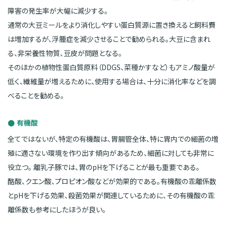
障害の発生率が大幅に減少する。
通常の大豆ミールをより消化しやすい蛋白質源に置き換えると飼料費
は増加するが、浮腫症を減少させることで勧められる。大豆に含まれ
る、非栄養性物質、豆皮が問題となる。
そのほかの植物性蛋白質原料（DDGS、菜種かすなど）もアミノ酸量が
低く、繊維量が増えるために、使用する場合は、十分に消化率などを調
べることを勧める。
有機酸
全てではないが、特定の有機酸は、胃腸管全体、特に胃内での細菌の増
殖に適さない環境を作り出す傾向があるため、細菌に対しても非常に
役立つ。 離乳子豚では、胃のpHを下げることが最も重要である。
酪酸、クエン酸、プロピオン酸などが効果的である。有機酸の乖離係数
とpHを下げる効果、殺菌効果が関連しているために、その有機酸の乖
離係数も参考にしたほうが良い。