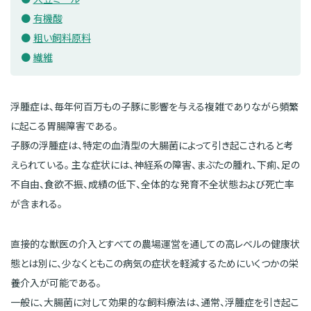
有機酸
粗い飼料原料
繊維
浮腫症は、毎年何百万もの子豚に影響を与える複雑でありながら頻繁
に起こる胃腸障害である。
子豚の浮腫症は、特定の血清型の大腸菌によって引き起こされると考
えられている。 主な症状には、神経系の障害、まぶたの腫れ、下痢、足の
不自由、食欲不振、成績の低下、全体的な発育不全状態および死亡率
が含まれる。
直接的な獣医の介入とすべての農場運営を通しての高レベルの健康状
態とは別に、少なくともこの病気の症状を軽減するためにいくつかの栄
養介入が可能である。
一般に、大腸菌に対して効果的な飼料療法は、通常、浮腫症を引き起こ