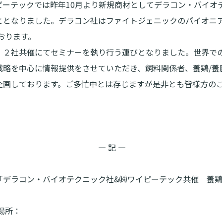
ピーテックでは昨年10月より新規商材としてデラコン・バイオ
ととなりました。デラコン社はファイトジェニックのパイオニ
ております。
、２社共催にてセミナーを執り行う運びとなりました。世界での
戦略を中心に情報提供をさせていただき、飼料関係者、養鶏/養
企画しております。ご多忙中とは存じますが是非とも皆様方の
 記 ―
「デラコン・バイオテクニック社&㈱ワイピーテック共催 養
場所：