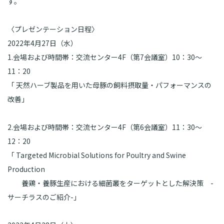
す。
〈プレゼンテーション日程〉
2022
年4月27日（水）
1.会場および時間帯：交流センター4F（第7会議室）10：30～
11：20
「
天然ハーブ製品を用いた母豚の飼料摂取量・パフォーマンスの
改善」
2.会場および時間帯：交流センター4F（第6会議室）11：30～
12：20
「
Targeted Microbial Solutions for Poultry and Swine
Production
養鶏・養豚生産における細菌叢をターゲットとした解決策 -
サーチラスのご紹介-」