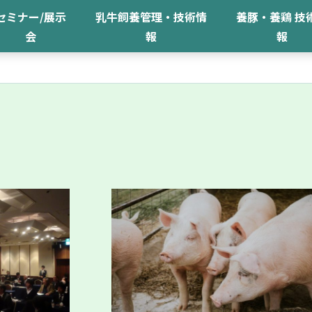
セミナー/展示
乳牛飼養管理・技術情
養豚・養鶏 技
会
報
報