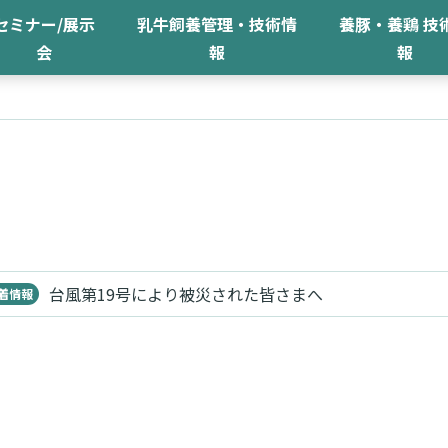
セミナー/展示
乳牛飼養管理・技術情
養豚・養鶏 技
会
報
報
台風第19号により被災された皆さまへ
着情報