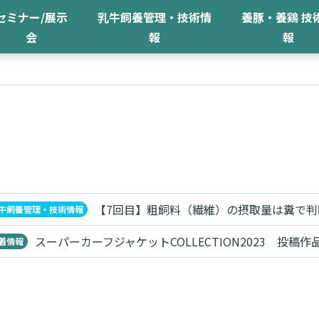
セミナー/展示
乳牛飼養管理・技術情
養豚・養鶏 技
会
報
報
【7回目】粗飼料（繊維）の摂取量は糞で判
牛飼養管理・技術情報
スーパーカーフジャケットCOLLECTION2023 投稿作
着情報