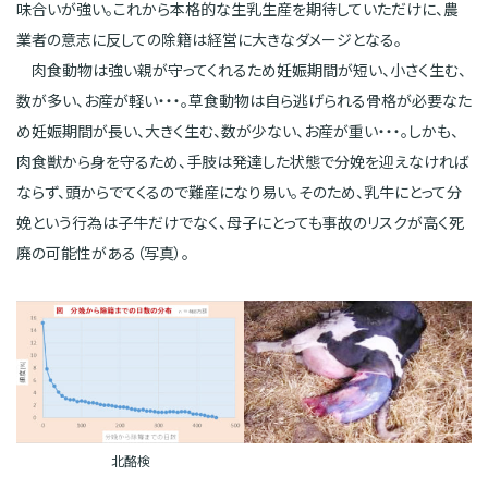
味合いが強い。これから本格的な生乳生産を期待していただけに、農
業者の意志に反しての除籍は経営に大きなダメージとなる。
肉食動物は強い親が守ってくれるため妊娠期間が短い、小さく生む、
数が多い、お産が軽い・・・。草食動物は自ら逃げられる骨格が必要なた
め妊娠期間が長い、大きく生む、数が少ない、お産が重い・・・。しかも、
肉食獣から身を守るため、手肢は発達した状態で分娩を迎えなければ
ならず、頭からでてくるので難産になり易い。そのため、乳牛にとって分
娩という行為は子牛だけでなく、母子にとっても事故のリスクが高く死
廃の可能性がある（写真）。
北酪検