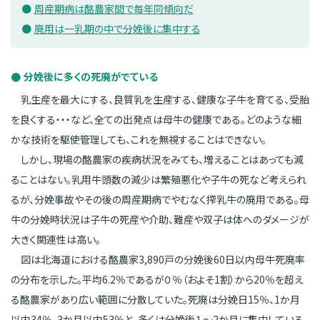
周産期病は酪農家間で毎年同傾向だ
廃用は一乳期の中で分娩後に集中する
分娩後に多くの死廃がでている
乳生産を最大にする、良質乳を生産する、健康な子牛を育てる、受胎
を良くする・・・など、全ての出発点は母牛の健康である。どのような細
かな技術を駆使管理しても、これを無視することはできない。
しかし、現場の酪農家の疾病状況をみても、増えることはあっても減
ることはない。乳用牛頭数の減少は繁殖悪化や子牛の死など考えられ
るが、分娩事故やその後の周産期病でやむなく搾乳牛の廃用である。母
牛の分娩時状況は子牛の死産や介助、難産や双子は体へのダメージが
大きく関連性は高い。
図は北海道における酪農家3,890戸の分娩後60日以内母牛死廃率
の分布を示した。平均6.2％であるが０％（およそ1割）から20％を超え
る酪農家があり広い範囲に分散していた。死廃は分娩日15％、1か月
以内34％、3か月以内53％と、多くは分娩後１～2か月に集中している