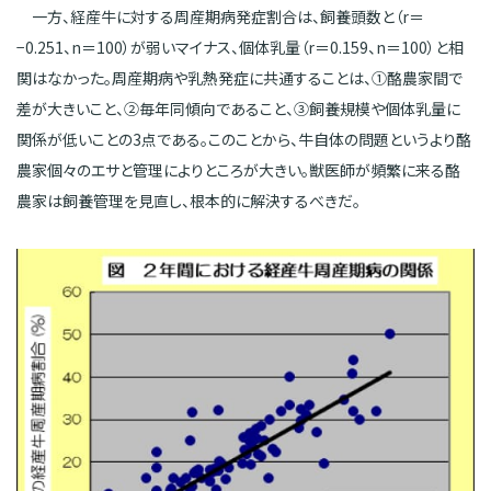
一方、経産牛に対する周産期病発症割合は、飼養頭数と（r＝
−0.251、n＝100）が弱いマイナス、個体乳量（r＝0.159、n＝100）と相
関はなかった。周産期病や乳熱発症に共通することは、①酪農家間で
差が大きいこと、②毎年同傾向であること、③飼養規模や個体乳量に
関係が低いことの3点である。このことから、牛自体の問題というより酪
農家個々のエサと管理によりところが大きい。獣医師が頻繁に来る酪
農家は飼養管理を見直し、根本的に解決するべきだ。