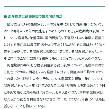
周産期病は酪農家間で毎年同傾向だ
図はある地域の酪農家100戸の経産牛に対して周産期病について、
本年と昨年の2カ年の関連をまとめたものである。周産期病は乳熱、ケ
トーシス、産褥熱、胎盤停滞、第四胃変位、子宮脱とした。年間の経産牛
に対する発症率は周産期病全体で平均21％だが、その幅は3〜50％と
完全に予防している酪農家と頻繁に発症している酪農家があった。本
年と昨年の2カ年における関係は高く、ほぼイコールと考えるべきだ。
周産期病の中でも分娩後発症する高い乳熱について、経産牛に対す
る割合で2カ年の関連をみた。経産牛に対する発症率は平均9％だが、
その幅は0〜32％と完全に予防している酪農家と頻繁に発症している
酪農家があった。本年と昨年の2カ年における関係は決定係数が0.744
と極めて高く、こちらもほぼイコールと考えるべきだ。疾病多発農家は、
なんらかの管理を見直さないかぎり、次年だけでなく3年後、5年後も低
減しないことを物語っている。