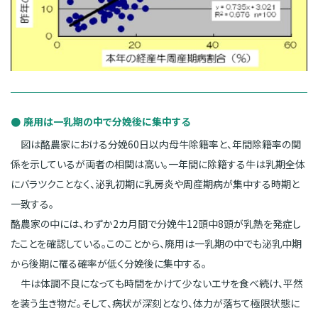
廃用は一乳期の中で分娩後に集中する
図は酪農家における分娩60日以内母牛除籍率と、年間除籍率の関
係を示しているが両者の相関は高い。一年間に除籍する牛は乳期全体
にバラツクことなく、泌乳初期に乳房炎や周産期病が集中する時期と
一致する。
酪農家の中には、わずか2カ月間で分娩牛12頭中8頭が乳熱を発症し
たことを確認している。このことから、廃用は一乳期の中でも泌乳中期
から後期に罹る確率が低く分娩後に集中する。
牛は体調不良になっても時間をかけて少ないエサを食べ続け、平然
を装う生き物だ。そして、病状が深刻となり、体力が落ちて極限状態に