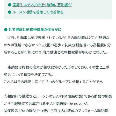
産褥牛はデノボが低く繁殖に悪影響が
ルーメン活動を着眼して改善策を
乳で健康と乾物摂取量が明らかに
従来、乳脂率は％で表示されているが、その脂肪酸はどこが起源な
のかは理解できなかった。技術の進歩で乳成分測定機でも高精度に分
析することが可能になり、乳で健康と乾物摂取量が明らかになった。
脂肪酸は複数の炭素が鎖状に繋がった形をしており、その数と二重
結合によって種類を決定できる。
これらはその起源に応じて、3つのグループに分類することができ、
①粗飼料の繊維などルーメンのVFA（揮発性脂肪酸）である酢酸や酪酸
から乳腺細胞で合成されるデノボ脂肪酸（De novo FA）
②飼料及び体の脂肪で血液から取り込む既成のプレフォーム脂肪酸