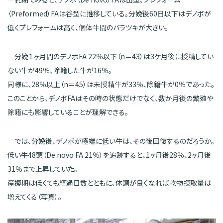
（Preformed）FAは谷型に推移している。分娩後60日以下はデノボが
低くプレフォームは高く、個体牛間のバラツキが大きい。
分娩１ヶ月間のデノボFA 22％以下（n＝43）は3ケ月後に授精してい
ない牛が49％、除籍した牛が16％。
同様に、28％以上（n＝45）は未授精牛が33％、除籍牛が0％であった。
このことから、デノボFAはその時の状態だけでなく、数か月後の繁殖や
除籍にも影響していることが理解できる。
では、分娩後、デノボが極端に低い牛は、その後回復するのだろうか。
低い牛48頭（De novo FA 21％）を追跡すると、1ヶ月後28％、2ヶ月後
31％まで上昇していた。
産褥期は低くても経過日数とともに、体調が良くなれば乾物摂取量は
増えてくる（写真）。