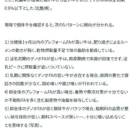
0.9％以下とした（北酪検）。
現場で個体牛を確認すると、次の5パターンに傾向が分かれる。
１）分娩後1ヶ月以内のプレフォームFAが高い牛は、肥り過ぎによるルー
メンの動きが鈍く、乾物摂取量不足で体の脂肪を動員している。
２）泌乳初期のデノボFAが低い牛は、周産期病で体調が回復できず、泌
乳ピークに摂取量が追いついていない。
３）乳期に関係なくデノボFAの低い牛が点在する場合、肢蹄の悪化で寝
起きの回数が少なく、固め喰いや選び喰いが行われている。
4）群全体のプレフォ－ムFAが高い場合、暑熱や寒冷対策が十分でない
か不飽和FAを多く含む副産物や油脂を給与している。
５）群全体のデノボFAが低く個体牛がバラツク場合、粗飼料の品質が悪
い、給与技術が低い、飼料スペースが狭い・・・、十分に喰い込めないこ
とを意味する（写真）。