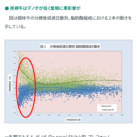
産褥牛はデノボが低く繁殖に悪影響が
図は個体牛の分娩後経過日数別、脂肪酸組成における２本の動きを
示している。
一乳期でみると、デノボ（De novo）FAは山型、プレフォーム