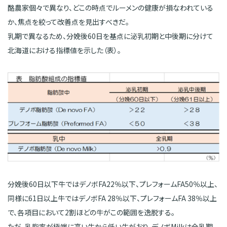
酪農家個々で異なり、どこの時点でルーメンの健康が損なわれている
か、焦点を絞って改善点を見出すべきだ。
乳期で異なるため、分娩後60日を基点に泌乳初期と中後期に分けて
北海道における指標値を示した（表）。
分娩後60日以下牛ではデノボFA22％以下、プレフォームFA50％以上、
同様に61日以上牛ではデノボFA 28％以下、プレフォームFA 38％以上
で、各項目において2割ほどの牛がこの範囲を逸脱する。
ただ、乳脂率が極端に高い牛から低い牛がおり、デノボMilkは全乳期