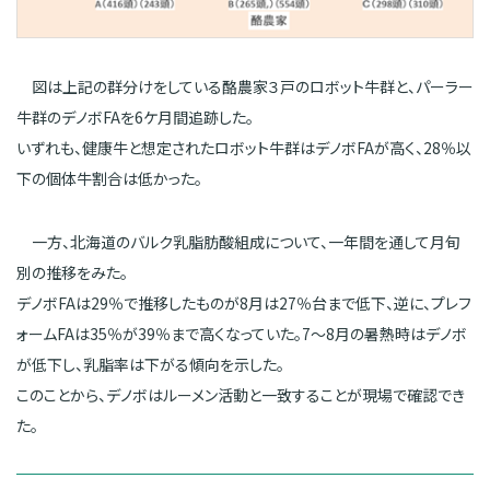
図は上記の群分けをしている酪農家３戸のロボット牛群と、パーラー
牛群のデノボFAを6ケ月間追跡した。
いずれも、健康牛と想定されたロボット牛群はデノボFAが高く、28％以
下の個体牛割合は低かった。
一方、北海道のバルク乳脂肪酸組成について、一年間を通して月旬
別の推移をみた。
デノボFAは29％で推移したものが8月は27％台まで低下、逆に、プレフ
ォームFAは35％が39％まで高くなっていた。7～8月の暑熱時はデノボ
が低下し、乳脂率は下がる傾向を示した。
このことから、デノボはルーメン活動と一致することが現場で確認でき
た。